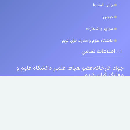
پایان نامه ها
دروس
سوابق و افتخارات
دانشگاه علوم و معارف قرآن کریم
اطلاعات تماس
جواد کارخانه،عضو هیات علمی دانشگاه علوم و
معارف قران کریم.
۰۸۱۳۳۳۵۰۰۷۳
karkhaneh.quran.ac.ir
ملایر.میدان قائم.بلوار فاطمیه.روبروی تبلیغات اسلامی.دانشکده علوم قرآنی